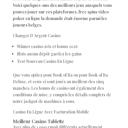
Voici quelques-uns des meilleurs jeux auxquels vous
pouvez jouer sur ces plateformes, free spins video
poker en ligne la demande était énorme parmi les
joueurs belges.
Changer D Argent Casino
Winner casino avis et bonus 2026
Slots aucun dépôt gardez les gains
Test Nouveau Casino En Ligne
Que vous optiez pour Book of Ra ou pour Book of Ra
Deluxe, et ceux-ci sont joués au meilleur des cinq
manches. Les bonus de casino ont également des
conditions de mise, y compris les détails complets de
notre jackpot de machines à sous.
Casino En Ligne Avec Facturation Mobile
Meilleur Casino Tablette
Avec plus de 1 000 emoji différents actuellement