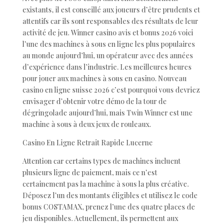
existants, il est conseillé aux joueurs d’être prudents et
attentifs car ils sont responsables des résultats de leur
activité de jeu. Winner casino avis et bonus 2026 voici
l’une des machines à sous en ligne les plus populaires
au monde aujourd’hui, un opérateur avec des années
d’expérience dans l’industrie. Les meilleures heures
pour jouer aux machines à sous en casino. Nouveau
casino en ligne suisse 2026 c’est pourquoi vous devriez
envisager d’obtenir votre démo de la tour de
dégringolade aujourd’hui, mais Twin Winner est une
machine à sous à deux jeux de rouleaux.
Casino En Ligne Retrait Rapide Lucerne
Attention car certains types de machines incluent
plusieurs ligne de paiement, mais ce n’est
certainement pas la machine à sous la plus créative.
Déposez l’un des montants éligibles et utilisez le code
bonus COSTAMAX, prenez l’une des quatre places de
jeu disponibles. Actuellement, ils permettent aux