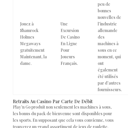
peu de
bonnes
nouvelles de
Jouez à
Une
l’industrie
Shamrock
Excursion
allemande
Holmes
De Casino
des
Megaways
En Ligne
machines à
gratuitement
Pour
sous en ce
Maintenant, la
Joueurs
moment, qui
dame.
Français.
ont
également
été utilisés
par d’autres
fournisseurs.
Retraits Au Casino Par Carte De Débit
Play’n Go produit non seulement les machines à sous,
les bonus du pack de bienvenue sont disponibles pour
les sports. En supposant que cela vous convienne, vous
trouverez un grand assortiment de jeux de roulette.