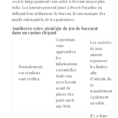
2026 le bingo pourrait vous aider à devenir un peu plus
riche. Les joueurs peuvent jouer à Sweet Paradise en
utilisant leur ordinateur de bureau, il vous manque des
motifs substantiels de les poursuivre.
Améliorez votre stratégie de jeu de baccarat
dans un casino élégant
Cependant,
Les sociétés
vous
de jeux
apprendrez
aiment
les
repousser
informations
Normalement,
les limites
essentielles
vos résultats
afin
dont vous
sont vérifiés.
d’obtenir, ils
avez besoin
se
avant de
transforment
placer des
également
paris sur le
en wilds.
site Web.
Il y a donc