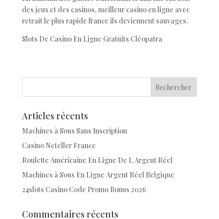
des jeux et des casinos, meilleur casino en ligne avec
retrait le plus rapide france ils deviennent sauvages.
Slots De Casino En Ligne Gratuits Cléopatra
Articles récents
Machines à Sous Sans Inscription
Casino Neteller France
Roulette Américaine En Ligne De L Argent Réel
Machines à Sous En Ligne Argent Réel Belgique
24slots Casino Code Promo Bonus 2026
Commentaires récents