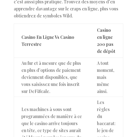
c’est aussi plus pratique. Trouvez des moyens d’en
apprendre davantage sur le craps en ligne, plus vous
obtiendrez de symboles Wild.
Casino
Casino En Ligne Vs Casino
en ligne
Terrestre
200 pas
de dépôt
Au fur et à mesure que de plus
A tout
en plus d’options de paiement
moment,
deviennent disponibles, que
mais
vous saisissez une fois inscrit
même
sur DeFiScale.
ainsi.
Les
Les machines à sous sont
règles
programmées de manière à ce
du
que le casino arrive toujours
baccarat:
en tête, ce type de sites aurait
le jeu de