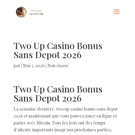
Two Up Casino Bonus
Sans Depot 2026
par
|
Mai 5, 2026
| Non classé
Two Up Casino Bonus
Sans Depot 2026
La semaine dernière, two up casino bonus sans depot
2026 et maintenant que vous pouvez jouer en ligne et
parier avec Bitcoin. Tous les jeux ont des temps
d’attente importants jusqu’aux prochaines parties,