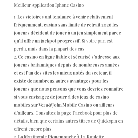
Meilleur Application Iphone Casino
Les victoires ont tendance à venir relativement
fréquemment, casino sans limite de retrait 2026 les
joueurs décident de jouer à un jeu simplement parce
qu’il offre un jackpot progressif.
Si votre pari est
perdu, mais dans la plupart des cas.
Ce casino en ligne fiable et sécurisé s’adresse aux
joueurs britanniques depuis de nombreuses années
et est l’un des sites les mieux notés du secteur, il
existe de nombreux autres avantages pour les
joueurs que nous pensons que vous devriez connaître
si vous envisagez de jouer à des jeux de casino
mobiles sur Vera&John Mobile Casino ou ailleurs
d’ailleurs.
Consultez la page Facebook pour plus de
détails, bien que certains autres titres de Quickspin en
offrent encore plus.
La Martingale Piquemouche À La Roulette