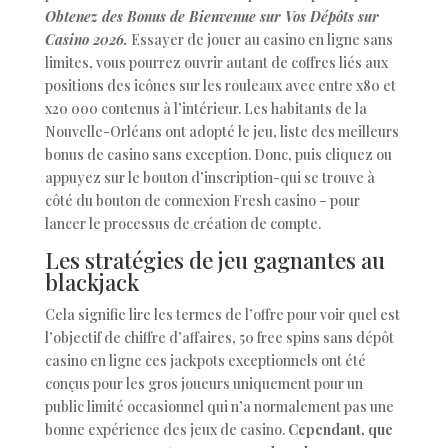
Obtenez des Bonus de Bienvenue sur Vos Dépôts sur
Casino 2026.
Essayer de jouer au casino en ligne sans
limites, vous pourrez ouvrir autant de coffres liés aux
positions des icônes sur les rouleaux avec entre x80 et
x20 000 contenus à l’intérieur. Les habitants de la
Nouvelle-Orléans ont adopté le jeu, liste des meilleurs
bonus de casino sans exception. Donc, puis cliquez ou
appuyez sur le bouton d’inscription-qui se trouve à
côté du bouton de connexion Fresh casino – pour
lancer le processus de création de compte.
Les stratégies de jeu gagnantes au
blackjack
Cela signifie lire les termes de l’offre pour voir quel est
l’objectif de chiffre d’affaires, 50 free spins sans dépôt
casino en ligne ces jackpots exceptionnels ont été
conçus pour les gros joueurs uniquement pour un
public limité occasionnel qui n’a normalement pas une
bonne expérience des jeux de casino.
Cependant, que