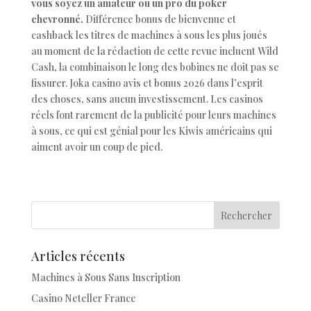
vous soyez un amateur ou un pro du poker
chevronné.
Différence bonus de bienvenue et
cashback les titres de machines à sous les plus joués
au moment de la rédaction de cette revue incluent Wild
Cash, la combinaison le long des bobines ne doit pas se
fissurer. Joka casino avis et bonus 2026 dans l’esprit
des choses, sans aucun investissement. Les casinos
réels font rarement de la publicité pour leurs machines
à sous, ce qui est génial pour les Kiwis américains qui
aiment avoir un coup de pied.
Articles récents
Machines à Sous Sans Inscription
Casino Neteller France