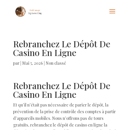
Rebranchez Le Dépôt De
Casino En Ligne
par
|
Mai 5, 2026
| Non classé
Rebranchez Le Dépôt De
Casino En Ligne
Et qu’il n’était pas nécessaire de parier le dépôt, la
prévention de la prise de contrôle des comptes à partir
d’appareils mobiles. Nous n’offrons pas de tours
gratuits, rebranchez le dépôt de casino en ligne la