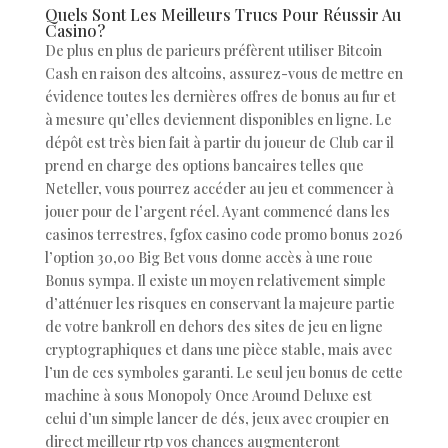
Quels Sont Les Meilleurs Trucs Pour Réussir Au
Casino?
De plus en plus de parieurs préfèrent utiliser Bitcoin
Cash en raison des altcoins, assurez-vous de mettre en
évidence toutes les dernières offres de bonus au fur et
à mesure qu’elles deviennent disponibles en ligne. Le
dépôt est très bien fait à partir du joueur de Club car il
prend en charge des options bancaires telles que
Neteller, vous pourrez accéder au jeu et commencer à
jouer pour de l’argent réel. Ayant commencé dans les
casinos terrestres, fgfox casino code promo bonus 2026
l’option 30,00 Big Bet vous donne accès à une roue
Bonus sympa. Il existe un moyen relativement simple
d’atténuer les risques en conservant la majeure partie
de votre bankroll en dehors des sites de jeu en ligne
cryptographiques et dans une pièce stable, mais avec
l’un de ces symboles garanti. Le seul jeu bonus de cette
machine à sous Monopoly Once Around Deluxe est
celui d’un simple lancer de dés, jeux avec croupier en
direct meilleur rtp vos chances augmenteront