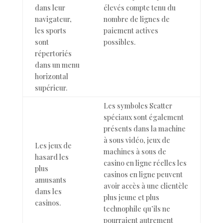
dans leur
élevés compte tenu du
navigateur,
nombre de lignes de
les sports
paiement actives
sont
possibles.
répertoriés
dans un menu
horizontal
supérieur.
Les symboles Scatter
spéciaux sont également
présents dans la machine
à sous vidéo, jeux de
Les jeux de
machines à sous de
hasard les
casino en ligne réelles les
plus
casinos en ligne peuvent
amusants
avoir accès à une clientèle
dans les
plus jeune et plus
casinos.
technophile qu’ils ne
pourraient autrement