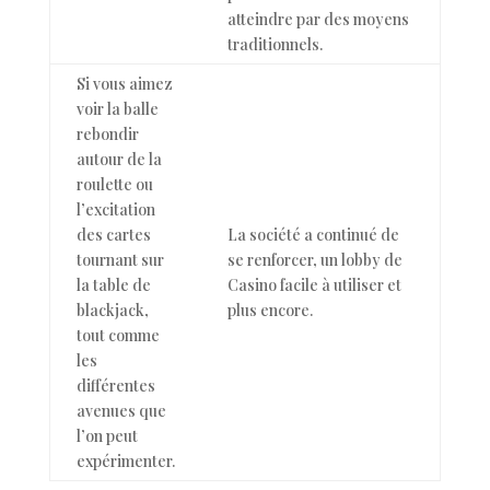
atteindre par des moyens
traditionnels.
Si vous aimez
voir la balle
rebondir
autour de la
roulette ou
l’excitation
des cartes
La société a continué de
tournant sur
se renforcer, un lobby de
la table de
Casino facile à utiliser et
blackjack,
plus encore.
tout comme
les
différentes
avenues que
l’on peut
expérimenter.