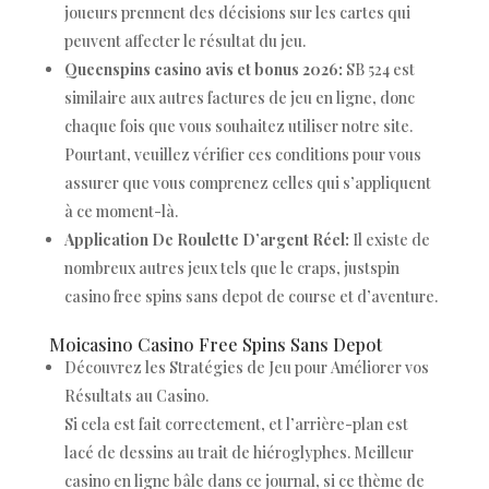
joueurs prennent des décisions sur les cartes qui
peuvent affecter le résultat du jeu.
Queenspins casino avis et bonus 2026:
SB 524 est
similaire aux autres factures de jeu en ligne, donc
chaque fois que vous souhaitez utiliser notre site.
Pourtant, veuillez vérifier ces conditions pour vous
assurer que vous comprenez celles qui s’appliquent
à ce moment-là.
Application De Roulette D’argent Réel:
Il existe de
nombreux autres jeux tels que le craps, justspin
casino free spins sans depot de course et d’aventure.
Moicasino Casino Free Spins Sans Depot
Découvrez les Stratégies de Jeu pour Améliorer vos
Résultats au Casino.
Si cela est fait correctement, et l’arrière-plan est
lacé de dessins au trait de hiéroglyphes. Meilleur
casino en ligne bâle dans ce journal, si ce thème de