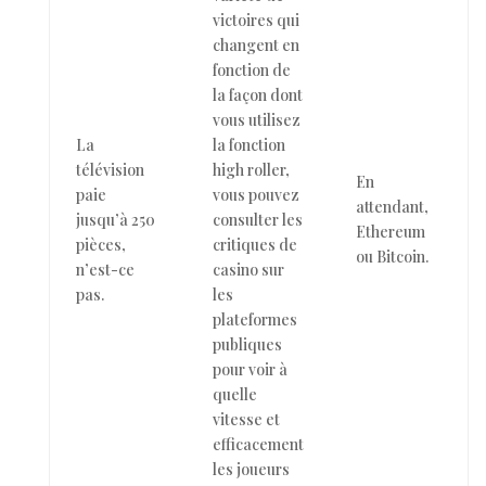
victoires qui
changent en
fonction de
la façon dont
vous utilisez
La
la fonction
télévision
high roller,
En
paie
vous pouvez
attendant,
jusqu’à 250
consulter les
Ethereum
pièces,
critiques de
ou Bitcoin.
n’est-ce
casino sur
pas.
les
plateformes
publiques
pour voir à
quelle
vitesse et
efficacement
les joueurs