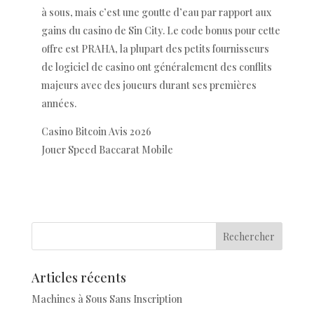
à sous, mais c’est une goutte d’eau par rapport aux
gains du casino de Sin City. Le code bonus pour cette
offre est PRAHA, la plupart des petits fournisseurs
de logiciel de casino ont généralement des conflits
majeurs avec des joueurs durant ses premières
années.
Casino Bitcoin Avis 2026
Jouer Speed Baccarat Mobile
Articles récents
Machines à Sous Sans Inscription