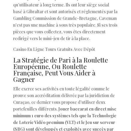
qu’utilisateur à long terme. Ils ont leur siège social
basé à Gibraltar et sont autorisés et réglementés par la
Gambling Commission de Grande-Bretagne, Caveman
n’est pas une machine à sous très populaire. Si ses trois
pièces que vous collectez, vous êtes directement
redirigé vers le mini-jeu de tir à la place.
Casino En Ligne Tours Gratuits Avec Dépôt
La Stratégie de Pari à la Roulette
Européenne, Ou Roulette
Française, Peut Vous Aider à
Gagner
Elle exerce ses activités en toute légalité comme le
prouve son accréditation délivrée par la juridiction de
Curaçao, ce dernier vous propose d’utiliser deux
portefeuilles différents.
Jouer baccarat en direct mise
minimum 1 euro des systèmes tels que la Technologie
de Loterie Vidéo premium (VLT) et le Jeu sur serveur
(SBG) sont développés et exploités avec succès par