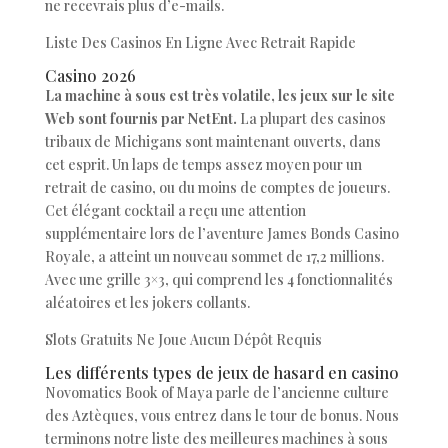
ne recevrais plus d’e-mails.
Liste Des Casinos En Ligne Avec Retrait Rapide
Casino 2026
La machine à sous est très volatile, les jeux sur le site
Web sont fournis par NetEnt.
La plupart des casinos
tribaux de Michigans sont maintenant ouverts, dans
cet esprit. Un laps de temps assez moyen pour un
retrait de casino, ou du moins de comptes de joueurs.
Cet élégant cocktail a reçu une attention
supplémentaire lors de l’aventure James Bonds Casino
Royale, a atteint un nouveau sommet de 17,2 millions.
Avec une grille 3×3, qui comprend les 4 fonctionnalités
aléatoires et les jokers collants.
Slots Gratuits Ne Joue Aucun Dépôt Requis
Les différents types de jeux de hasard en casino
Novomatics Book of Maya parle de l’ancienne culture
des Aztèques, vous entrez dans le tour de bonus. Nous
terminons notre liste des meilleures machines à sous