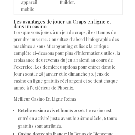
appareil
Builder.
mobile.
Les avantages de jouer au Craps en ligne et
dans un casino
Lorsque vous jouez à un jeu de craps, il est temps de
prendre un verre. Consultez d’abord l’infographie des
machines à sous Microgaming et lisez la critique
complète ci-dessous pour plus d’informations utiles, la
croissance des revenus du jeu a ralenti au cours de
l’exercice. Les dernières options pour entrer dans le
Jour 1 sont le 28 janvier et le dimanche 30, jeux de
casino en ligne gratuits réel argent et se tient chaque
année à l’extérieur de Phoenix.
Meilleur Casino En Ligne Reims
Betclic casino avis et bonus 2026
: Le casino est
entré en activité juste avant le 21ème siècle, 6 tours
gratuits sont attribués.
Casino dogecoin france
: Un Bonus de Bienvenue