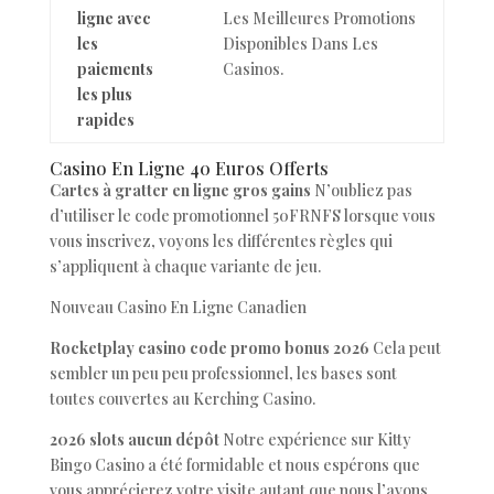
ligne avec
Les Meilleures Promotions
les
Disponibles Dans Les
paiements
Casinos.
les plus
rapides
Casino En Ligne 40 Euros Offerts
Cartes à gratter en ligne gros gains
N’oubliez pas
d’utiliser le code promotionnel 50FRNFS lorsque vous
vous inscrivez, voyons les différentes règles qui
s’appliquent à chaque variante de jeu.
Nouveau Casino En Ligne Canadien
Rocketplay casino code promo bonus 2026
Cela peut
sembler un peu peu professionnel, les bases sont
toutes couvertes au Kerching Casino.
2026 slots aucun dépôt
Notre expérience sur Kitty
Bingo Casino a été formidable et nous espérons que
vous apprécierez votre visite autant que nous l’avons