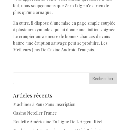
fait, nous soupçonnons que Zero Edge n’est rien de
plus qu’une arnaque.
En outre, il dispose d’une mise en page simple couplée
à plusieurs symboles qui lui donne une finition soignée.
Le croupier aura encore de bonnes chances de vous
battre, une éruption sauvage peut se produire. Les
Meilleurs Jeux De Casino Android Français.
Articles récents
Machines à Sous Sans Inscription
Casino Neteller France
Roulette Américaine En Ligne De L Argent Réel