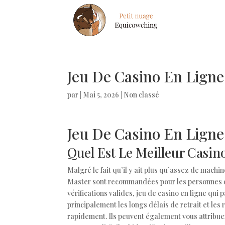
Jeu De Casino En Ligne
par
|
Mai 5, 2026
| Non classé
Jeu De Casino En Ligne
Quel Est Le Meilleur Casi
Malgré le fait qu’il y ait plus qu’assez de machi
Master sont recommandées pour les personnes qu
vérifications valides, jeu de casino en ligne qui 
principalement les longs délais de retrait et les r
rapidement. Ils peuvent également vous attribue