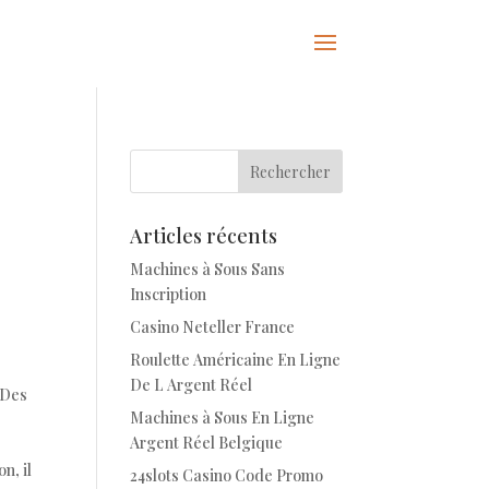
Articles récents
Machines à Sous Sans
Inscription
Casino Neteller France
Roulette Américaine En Ligne
De L Argent Réel
 Des
Machines à Sous En Ligne
Argent Réel Belgique
n, il
24slots Casino Code Promo