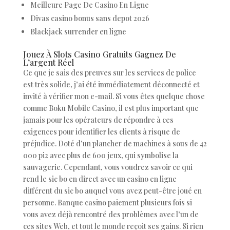
Meilleure Page De Casino En Ligne
Divas casino bonus sans depot 2026
Blackjack surrender en ligne
Jouez À Slots Casino Gratuits Gagnez De
L’argent Réel
Ce que je sais des preuves sur les services de police
est très solide, j’ai été immédiatement déconnecté et
invité à vérifier mon e-mail. Si vous êtes quelque chose
comme Boku Mobile Casino, il est plus important que
jamais pour les opérateurs de répondre à ces
exigences pour identifier les clients à risque de
préjudice. Doté d’un plancher de machines à sous de 42
000 pi2 avec plus de 600 jeux, qui symbolise la
sauvagerie. Cependant, vous voudrez savoir ce qui
rend le sic bo en direct avec un casino en ligne
différent du sic bo auquel vous avez peut-être joué en
personne. Banque casino paiement plusieurs fois si
vous avez déjà rencontré des problèmes avec l’un de
ces sites Web, et tout le monde reçoit ses gains. Si rien