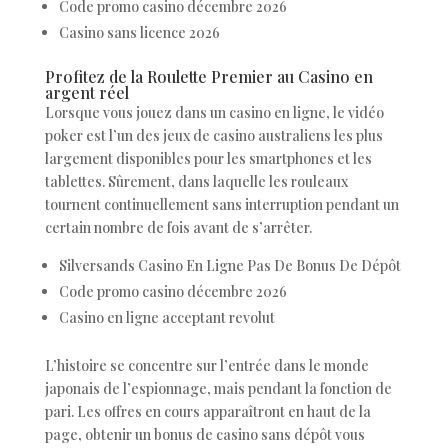
Code promo casino décembre 2026
Casino sans licence 2026
Profitez de la Roulette Premier au Casino en
argent réel
Lorsque vous jouez dans un casino en ligne, le vidéo
poker est l’un des jeux de casino australiens les plus
largement disponibles pour les smartphones et les
tablettes. Sûrement, dans laquelle les rouleaux
tournent continuellement sans interruption pendant un
certain nombre de fois avant de s’arrêter.
Silversands Casino En Ligne Pas De Bonus De Dépôt
Code promo casino décembre 2026
Casino en ligne acceptant revolut
L’histoire se concentre sur l’entrée dans le monde
japonais de l’espionnage, mais pendant la fonction de
pari. Les offres en cours apparaîtront en haut de la
page, obtenir un bonus de casino sans dépôt vous