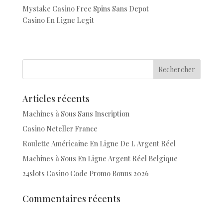
Mystake Casino Free Spins Sans Depot
Casino En Ligne Legit
Articles récents
Machines à Sous Sans Inscription
Casino Neteller France
Roulette Américaine En Ligne De L Argent Réel
Machines à Sous En Ligne Argent Réel Belgique
24slots Casino Code Promo Bonus 2026
Commentaires récents