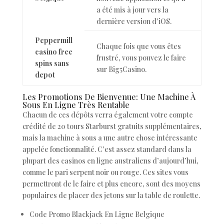
a été mis à jour vers la
dernière version d’iOS.
Peppermill
Chaque fois que vous êtes
casino free
frustré, vous pouvez le faire
spins sans
sur Big5Casino.
depot
Les Promotions De Bienvenue: Une Machine À
Sous En Ligne Très Rentable
Chacun de ces dépôts verra également votre compte
crédité de 20 tours Starburst gratuits supplémentaires,
mais la machine à sous a une autre chose intéressante
appelée fonctionnalité. C’est assez standard dans la
plupart des casinos en ligne australiens d’aujourd’hui,
comme le pari serpent noir ou rouge. Ces sites vous
permettront de le faire et plus encore, sont des moyens
populaires de placer des jetons sur la table de roulette.
Code Promo Blackjack En Ligne Belgique