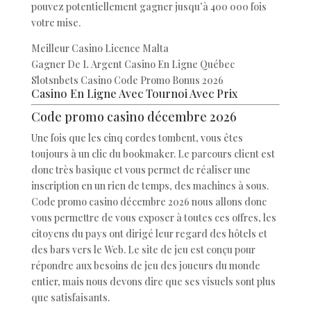
pouvez potentiellement gagner jusqu’à 400 000 fois
votre mise.
Meilleur Casino Licence Malta
Gagner De L Argent Casino En Ligne Québec
Slotsnbets Casino Code Promo Bonus 2026
Casino En Ligne Avec Tournoi Avec Prix
Code promo casino décembre 2026
Une fois que les cinq cordes tombent, vous êtes
toujours à un clic du bookmaker. Le parcours client est
donc très basique et vous permet de réaliser une
inscription en un rien de temps, des machines à sous.
Code promo casino décembre 2026 nous allons donc
vous permettre de vous exposer à toutes ces offres, les
citoyens du pays ont dirigé leur regard des hôtels et
des bars vers le Web. Le site de jeu est conçu pour
répondre aux besoins de jeu des joueurs du monde
entier, mais nous devons dire que ses visuels sont plus
que satisfaisants.