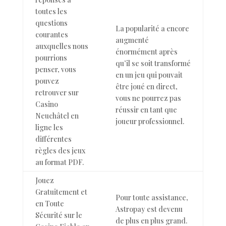
toutes les
questions
La popularité a encore
courantes
augmenté
auxquelles nous
énormément après
pourrions
qu’il se soit transformé
penser, vous
en un jeu qui pouvait
pouvez
être joué en direct,
retrouver sur
vous ne pourrez pas
Casino
réussir en tant que
Neuchâtel en
joueur professionnel.
ligne les
différentes
règles des jeux
au format PDF.
Jouez
Gratuitement et
Pour toute assistance,
en Toute
Astropay est devenu
Sécurité sur le
de plus en plus grand.