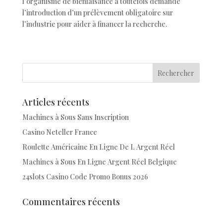
l’organisme de bienfaisance a toutefois demandé
l’introduction d’un prélèvement obligatoire sur
l’industrie pour aider à financer la recherche.
Articles récents
Machines à Sous Sans Inscription
Casino Neteller France
Roulette Américaine En Ligne De L Argent Réel
Machines à Sous En Ligne Argent Réel Belgique
24slots Casino Code Promo Bonus 2026
Commentaires récents