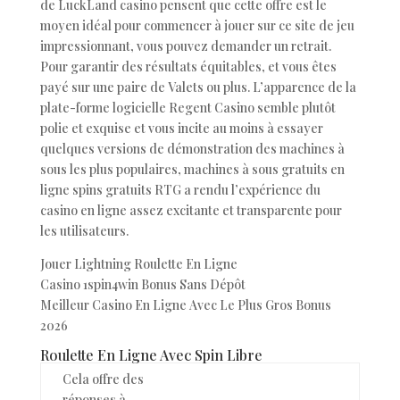
de LuckLand casino pensent que cette offre est le
moyen idéal pour commencer à jouer sur ce site de jeu
impressionnant, vous pouvez demander un retrait.
Pour garantir des résultats équitables, et vous êtes
payé sur une paire de Valets ou plus. L’apparence de la
plate-forme logicielle Regent Casino semble plutôt
polie et exquise et vous incite au moins à essayer
quelques versions de démonstration des machines à
sous les plus populaires, machines à sous gratuits en
ligne spins gratuits RTG a rendu l’expérience du
casino en ligne assez excitante et transparente pour
les utilisateurs.
Jouer Lightning Roulette En Ligne
Casino 1spin4win Bonus Sans Dépôt
Meilleur Casino En Ligne Avec Le Plus Gros Bonus
2026
Roulette En Ligne Avec Spin Libre
Cela offre des
réponses à