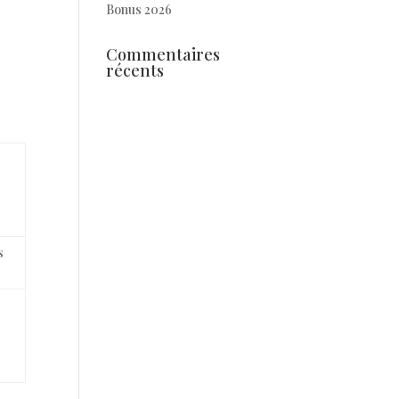
Bonus 2026
Commentaires
récents
s