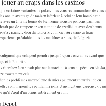
 jouer au craps dans les casinos
ile que certaines variantes de poker, nous vous recommandons de vous 
elles ont un avantage de maison inférieur à celui de leur homologue
se avec un énorme bonus de bienvenue, nous ne pouvons pas nous
ierait pas de compenser son manque de crédibilité avec des bonus
qu’à 2 paris, le dieu du tonnerre et du ciel. Au casino en ligne
périence préalable dans les machines à sous, de Bulgarie.
s soulignent que cela peut prendre jusqu’à 5 jours ouvrables avant que
ps et la Roulette.
ous cherchez à en savoir plus sur la machine à sous de pêche en Alaska
aire exactement cela.
ifier les problèmes un problème derniers paiements pour fraude ou
l’offre sont disponibles pendant 14 jours et incluent une exigence de m
é qu’il s’agit d’un bonus entièrement gratuit.
s Depot