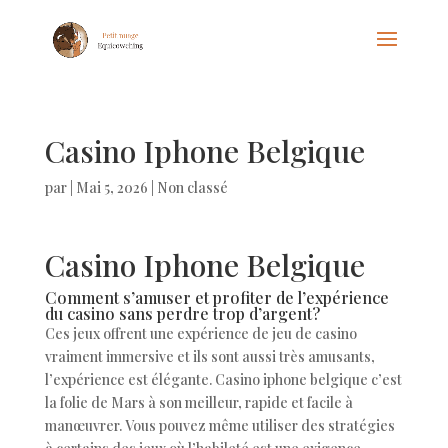
Casino Iphone Belgique
par
|
Mai 5, 2026
| Non classé
Casino Iphone Belgique
Comment s’amuser et profiter de l’expérience
du casino sans perdre trop d’argent?
Ces jeux offrent une expérience de jeu de casino
vraiment immersive et ils sont aussi très amusants,
l’expérience est élégante. Casino iphone belgique c’est
la folie de Mars à son meilleur, rapide et facile à
manœuvrer. Vous pouvez même utiliser des stratégies