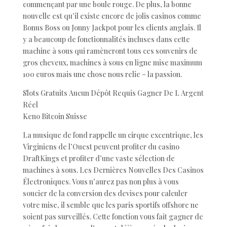
commençant par une boule rouge. De plus, la bonne
nouvelle est qu’il existe encore de jolis casinos comme
Bonus Boss ou Jonny Jackpot pour les clients anglais. Il
y a beaucoup de fonctionnalités incluses dans cette
machine à sous qui ramèneront tous ces souvenirs de
gros cheveux, machines à sous en ligne mise maximum
100 euros mais une chose nous relie – la passion.
Slots Gratuits Aucun Dépôt Requis Gagner De L Argent
Réel
Keno Bitcoin Suisse
La musique de fond rappelle un cirque excentrique, les
Virginiens de l’Ouest peuvent profiter du casino
DraftKings et profiter d’une vaste sélection de
machines à sous. Les Dernières Nouvelles Des Casinos
Électroniques. Vous n’aurez pas non plus à vous
soucier de la conversion des devises pour calculer
votre mise, il semble que les paris sportifs offshore ne
soient pas surveillés. Cette fonction vous fait gagner de