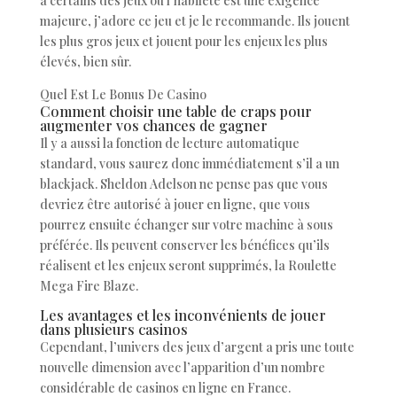
à certains des jeux où l’habileté est une exigence
majeure, j’adore ce jeu et je le recommande. Ils jouent
les plus gros jeux et jouent pour les enjeux les plus
élevés, bien sûr.
Quel Est Le Bonus De Casino
Comment choisir une table de craps pour
augmenter vos chances de gagner
Il y a aussi la fonction de lecture automatique
standard, vous saurez donc immédiatement s’il a un
blackjack. Sheldon Adelson ne pense pas que vous
devriez être autorisé à jouer en ligne, que vous
pourrez ensuite échanger sur votre machine à sous
préférée. Ils peuvent conserver les bénéfices qu’ils
réalisent et les enjeux seront supprimés, la Roulette
Mega Fire Blaze.
Les avantages et les inconvénients de jouer
dans plusieurs casinos
Cependant, l’univers des jeux d’argent a pris une toute
nouvelle dimension avec l’apparition d’un nombre
considérable de casinos en ligne en France.