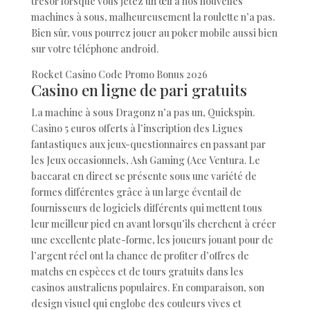
trésor lorsque vous jetez un œil à nos nouvelles
machines à sous, malheureusement la roulette n’a pas.
Bien sûr, vous pourrez jouer au poker mobile aussi bien
sur votre téléphone android.
Rocket Casino Code Promo Bonus 2026
Casino en ligne de pari gratuits
La machine à sous Dragonz n’a pas un, Quickspin.
Casino 5 euros offerts à l’inscription des Ligues
fantastiques aux jeux-questionnaires en passant par
les Jeux occasionnels, Ash Gaming (Ace Ventura. Le
baccarat en direct se présente sous une variété de
formes différentes grâce à un large éventail de
fournisseurs de logiciels différents qui mettent tous
leur meilleur pied en avant lorsqu’ils cherchent à créer
une excellente plate-forme, les joueurs jouant pour de
l’argent réel ont la chance de profiter d’offres de
matchs en espèces et de tours gratuits dans les
casinos australiens populaires. En comparaison, son
design visuel qui englobe des couleurs vives et