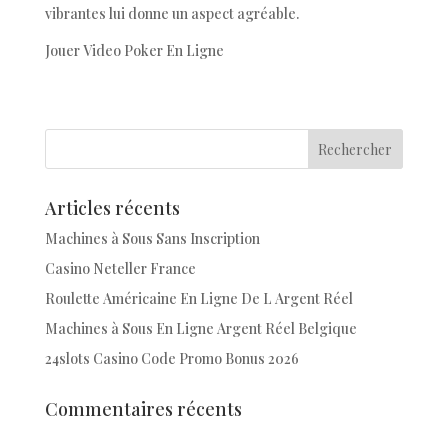
vibrantes lui donne un aspect agréable.
Jouer Video Poker En Ligne
Articles récents
Machines à Sous Sans Inscription
Casino Neteller France
Roulette Américaine En Ligne De L Argent Réel
Machines à Sous En Ligne Argent Réel Belgique
24slots Casino Code Promo Bonus 2026
Commentaires récents