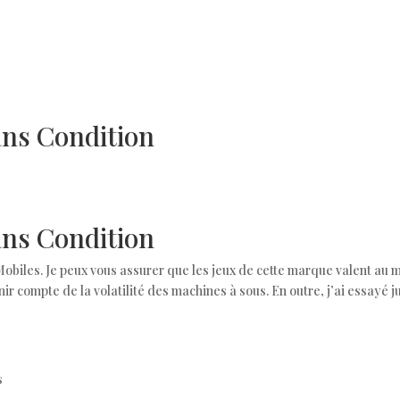
ans Condition
ans Condition
Mobiles.
Je peux vous assurer que les jeux de cette marque valent au 
ir compte de la volatilité des machines à sous.
En outre, j’ai essayé j
s