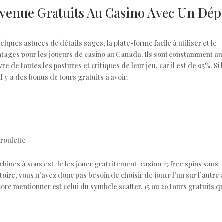
venue Gratuits Au Casino Avec Un Dép
lques astuces de détails sages, la plate-forme facile à utiliser et le
tages pour les joueurs de casino au Canada. Ils sont constamment a
e de toutes les postures et critiques de leur jeu, car il est de 95%. Si 
il y a des bonus de tours gratuits à avoir.
 roulette
ines à sous est de les jouer gratuitement, casino 25 free spins sans
toire, vous n’avez donc pas besoin de choisir de jouer l’un sur l’autre
re mentionner est celui du symbole scatter, 15 ou 20 tours gratuits q