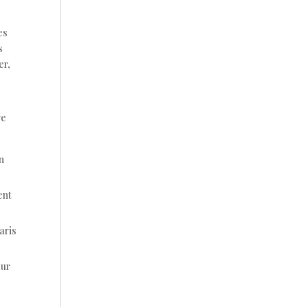
es
s
er,
re
en
ent
aris
eur