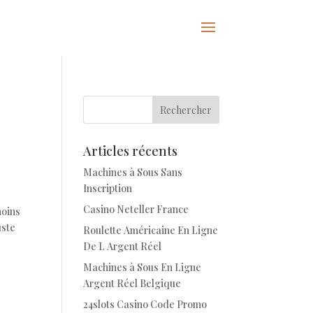
Articles récents
Machines à Sous Sans
Inscription
Casino Neteller France
moins
uste
Roulette Américaine En Ligne
De L Argent Réel
Machines à Sous En Ligne
Argent Réel Belgique
24slots Casino Code Promo